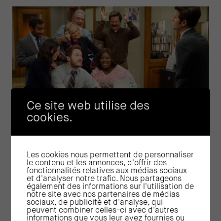
Ce site web utilise des
cookies.
Co-construction
Management participatif
Les cookies nous permettent de personnaliser
“Quand tout le monde a aidé à éplucher les
le contenu et les annonces, d'offrir des
pommes, personne ne peut dire que la
fonctionnalités relatives aux médias sociaux
tarte a une sale tête !”
et d'analyser notre trafic. Nous partageons
également des informations sur l'utilisation de
notre site avec nos partenaires de médias
sociaux, de publicité et d'analyse, qui
mars 2024
peuvent combiner celles-ci avec d'autres
informations que vous leur avez fournies ou