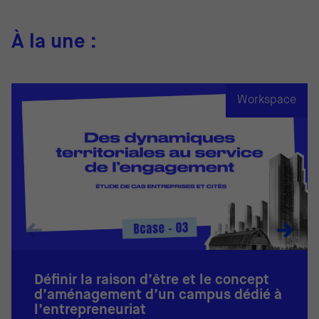
À la une :
Workspace
Définir la raison d’être et le concept
d’aménagement d’un campus dédié à
l’entrepreneuriat