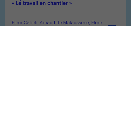
« Le travail en chantier »
Fleur Cabeli, Arnaud de Malaussène, Flore
Villemot
Que réserve 2023 pour le bureau selon les
directions de l’immobilier ?
Anne-Sophie Winiszewski
Réflexion autour des espaces de travail
dans un monde transformé