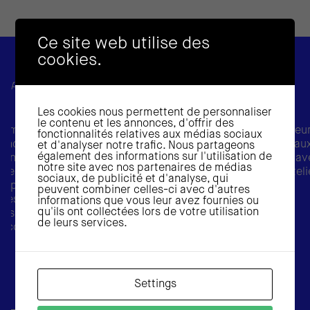
Ce site web utilise des
cookies.
:
Nous l’avons fait :
ons publiques
Pour les acteurs de l’immobilier
Les cookies nous permettent de personnaliser
le contenu et les annonces, d'offrir des
immobiliers pour
Accompagnement d’un promoteur 
fonctionnalités relatives aux médias sociaux
sance et de
conception d’un projet de bureaux
et d'analyser notre trafic. Nous partageons
également des informations sur l'utilisation de
. Un diagnostic
pour les jeunes générations à trav
notre site avec nos partenaires de médias
ence des espaces
capsules d’inspiration et des ateli
sociaux, de publicité et d'analyse, qui
e projeter des
design.
peuvent combiner celles-ci avec d'autres
ines et
informations que vous leur avez fournies ou
qu'ils ont collectées lors de votre utilisation
ision de la
de leurs services.
0 collaborateurs.
Settings