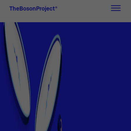
TheBosonProject
®