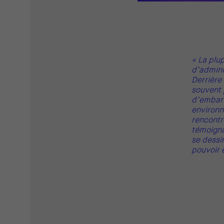
« La plu
d’admini
Derrière
souvent 
d’embarq
environne
rencontr
témoignag
se dessi
pouvoir 