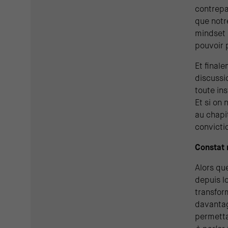
contrepa
que notre
mindset 
pouvoir 
Et finale
discussi
toute ins
Et si on
au chapi
convicti
Constat 
Alors qu
depuis l
transfor
davantag
permetta