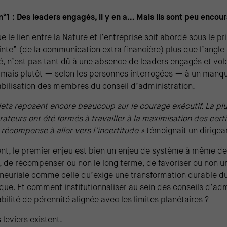
n°1 : Des leaders engagés, il y en a… Mais ils sont peu encou
ue le lien entre la Nature et l’entreprise soit abordé sous le p
nte” (de la communication extra financière) plus que l’angle 
é, n’est pas tant dû à une absence de leaders engagés et vol
, mais plutôt — selon les personnes interrogées — à un manq
bilisation des membres du conseil d’administration.
jets reposent encore beaucoup sur le courage exécutif. La pl
ateurs ont été formés à travailler à la maximisation des certi
 récompense à aller vers l’incertitude »
témoignait un dirigea
nt, le premier enjeu est bien un enjeu de système à même de
, de récompenser ou non le long terme, de favoriser ou non u
neuriale comme celle qu’exige une transformation durable d
ue. Et comment institutionnaliser au sein des conseils d’adm
ilité de pérennité alignée avec les limites planétaires ?
 leviers existent.