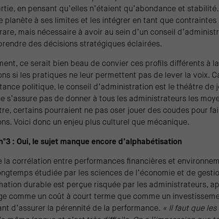
rtie, en pensant qu’elles n’étaient qu’abondance et stabilit
 planète à ses limites et les intégrer en tant que contraintes
rare, mais nécessaire à avoir au sein d’un conseil d’administ
prendre des décisions stratégiques éclairées.
ment, ce serait bien beau de convier ces profils différents à l
ons si les pratiques ne leur permettent pas de lever la voix.
tance politique, le conseil d’administration est le théâtre de 
 ne s’assure pas de donner à tous les administrateurs les moye
tre, certains pourraient ne pas oser jouer des coudes pour fai
ons. Voici donc un enjeu plus culturel que mécanique.
n°3 : Oui, le sujet manque encore d’alphabétisation
e la corrélation entre performances financières et environne
ongtemps étudiée par les sciences de l’économie et de gestio
mation durable est perçue risquée par les administrateurs, 
e comme un coût à court terme que comme un investisseme
nt d’assurer la pérennité de la performance.
« Il faut que le