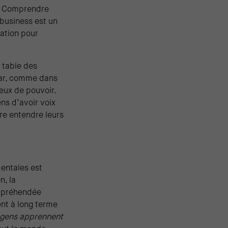
é. Comprendre
 business est un
ration pour
a table des
 Car, comme dans
jeux de pouvoir.
ns d’avoir voix
re entendre leurs
mentales est
n, la
appréhendée
nt à long terme
s gens apprennent