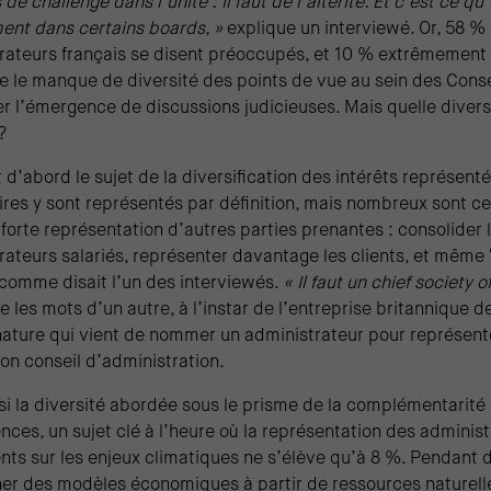
de challenge dans l’unité : il faut de l’altérité. Et c’est ce q
ment dans certains boards, »
explique un interviewé. Or, 58 %
rateurs français se disent préoccupés, et 10 % extrêmement
que le manque de diversité des points de vue au sein des Conse
 l’émergence de discussions judicieuses. Mais quelle diversit
 ?
ut d’abord le sujet de la diversification des intérêts représenté
ires y sont représentés par définition, mais nombreux sont c
forte représentation d’autres parties prenantes : consolider 
rateurs salariés, représenter davantage les clients, et même 
omme disait l’un des interviewés.
« Il faut un chief society of
e les mots d’un autre, à l’instar de l’entreprise britannique 
 nature qui vient de nommer un administrateur pour représente
son conseil d’administration.
ussi la diversité abordée sous le prisme de la complémentarité
ces, un sujet clé à l’heure où la représentation des administ
ts sur les enjeux climatiques ne s’élève qu’à 8 %. Pendant 
rner des modèles économiques à partir de ressources naturell