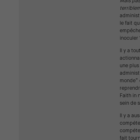
Mais pas 
terrible
administ
le fait 
empêcher
inoculer
Il y a to
actionna
une plus 
administ
monde” c
reprendr
Faith in
sein de 
Il y a a
compéten
compéten
fait tou