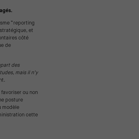
ragés.
risme “reporting
stratégique, et
ontaires côté
ue de
upart des
tudes, mais il n’y
nt.
 favoriser ou non
ne posture
u modèle
inistration cette