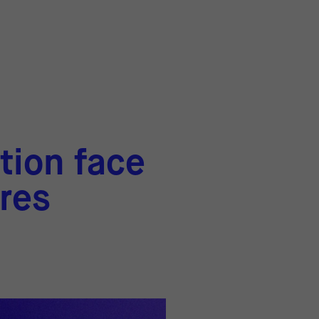
tion face
ires