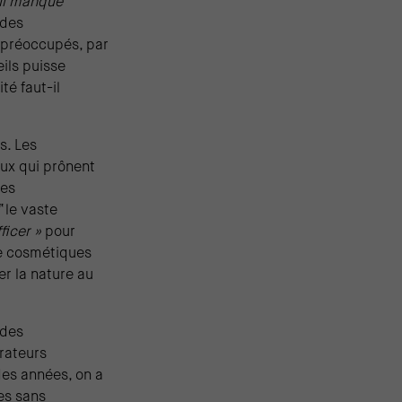
u’il manque
 des
 préoccupés, par
ils puisse
é faut-il
s. Les
eux qui prônent
les
“le vaste
ficer »
pour
de cosmétiques
r la nature au
 des
rateurs
des années, on a
es sans