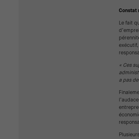
Constat 
Le fait q
d’emprei
pérennit
exécutif
responsa
« Ces su
administr
a pas de
Finaleme
l’audace
entrepre
économiq
responsab
Plusieurs