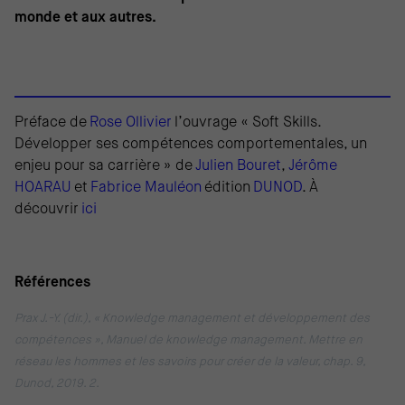
monde et aux autres.
Préface de
Rose Ollivier
l’ouvrage « Soft Skills.
Développer ses compétences comportementales, un
enjeu pour sa carrière » de
Julien Bouret
,
Jérôme
HOARAU
et
Fabrice Mauléon
édition
DUNOD
. À
découvrir
ici
Références
Prax J.-Y. (dir.), « Knowledge management et développement des
compétences », Manuel de knowledge management. Mettre en
réseau les hommes et les savoirs pour créer de la valeur, chap. 9,
Dunod, 2019. 2.