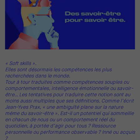
« Soft skills ».
Elles sont désormais les compétences les plus
recherchées dans le monde.
Tour à tour traduites comme compétences souples ou
comportementales, intelligence émotionnelle ou savoir-
être… Les tentatives pour traduire cette notion sont au
moins aussi multiples que ses définitions. Comme l’écrit
Jean-Yves Prax, « une ambiguïté plane sur la nature
même du savoir-être ». Est-il un potentiel qui sommeille
en chacun de nous ou un comportement réel du
quotidien, à portée d’agir pour tous ? Ressource
personnelle ou performance observable ? Inné ou acquis
?