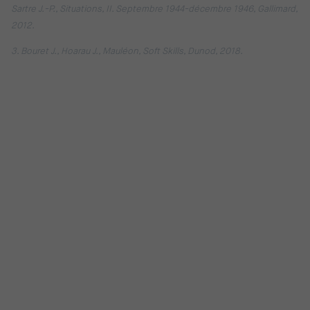
Sartre J.-P., Situations, II. Septembre 1944-décembre 1946, Gallimard,
2012.
3. Bouret J., Hoarau J., Mauléon, Soft Skills, Dunod, 2018.
Pour poursuivre votre lecture sur la même
thématique :