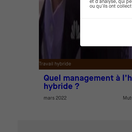
et d'analyse, qui p
ou qu'ils ont collec
Travail hybride
Quel management à l’he
hybride ?
mars 2022
Mutu