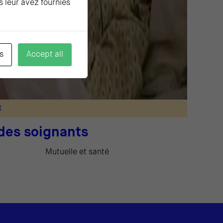
s leur avez fournies
s
Accept all
t
des soignants
Mutuelle et santé