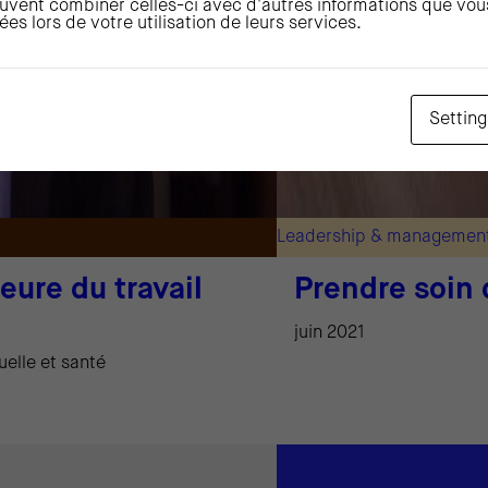
euvent combiner celles-ci avec d'autres informations que vou
tées lors de votre utilisation de leurs services.
Setting
Leadership & managemen
ure du travail
Prendre soin 
juin 2021
elle et santé