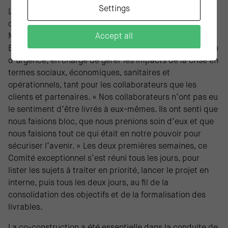
Settings
La consolidation des forces vives s’est accompagnée
d’une gouvernance dédiée. Dès le 18 mars, Charles
Accept all
Marcolin a mobilisé le Comité Stratégique et le Comité
Exécutif du groupe en une seule instance exceptionnelle
d’urgence, en charge de gérer les impacts de la crise en
termes sociaux, économiques, sanitaires et
opérationnels, tant pour les collaborateurs que les
clients et partenaires. « Nos collaborateurs n’ont pas eu
le sentiment d’être livrés à eux-mêmes. Ils ont senti que
nous faisions bloc, que nous prenions soin d’eux et que
nous faisions tout ce qui était en notre pouvoir pour
sécuriser l’avenir. » Les deux premières semaines, ce
Comité exceptionnel s’est réuni tous les jours, pour
lister les sujets à traiter en priorité, lancer le projet en
interne, puis tous les deux jours, au fil de la
consolidation des objectifs et de la formalisation des
livrables.