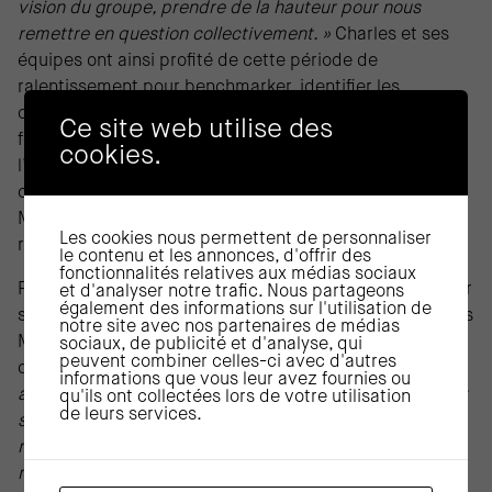
vision du groupe, prendre de la hauteur pour nous
remettre en question collectivement. »
Charles et ses
équipes ont ainsi profité de cette période de
ralentissement pour benchmarker, identifier les
composantes de leur valeur ajoutée, repositionner les
Ce site web utilise des
fondamentaux et les valeurs de l’entreprise, revisiter
cookies.
l’offre pour la rendre plus saillante et différenciante. A
cet effet, le groupe a créé le poste de Responsable
Marketing de l’offre et l’équipe commerciale a été
Les cookies nous permettent de personnaliser
renforcée.
le contenu et les annonces, d'offrir des
fonctionnalités relatives aux médias sociaux
Pour s’ausculter et formaliser l’ADN de l’entreprise, pour
et d'analyser notre trafic. Nous partageons
également des informations sur l'utilisation de
sortir du cadre et refondre la stratégie business, Charles
notre site avec nos partenaires de médias
Marcolin a souhaité faire accompagner ses équipes
sociaux, de publicité et d'analyse, qui
peuvent combiner celles-ci avec d'autres
d’une aide externe.
« Nous voulions avoir un cadrage
informations que vous leur avez fournies ou
afin que les débats ne partent pas dans tous les sens et
qu'ils ont collectées lors de votre utilisation
de leurs services.
surtout nous voulions du sang neuf pour porter un
regard externe sur les travaux que nous menions pour
répondre aux ambitions du groupe. »