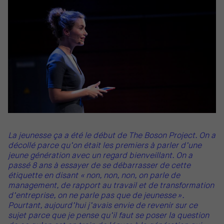
La jeunesse ça a été le début de The Boson Project. On a
décollé parce qu’on était les premiers à parler d’une
jeune génération avec un regard bienveillant. On a
passé 8 ans à essayer de se débarrasser de cette
étiquette en disant « non, non, non, on parle de
management, de rapport au travail et de transformation
d’entreprise, on ne parle pas que de jeunesse ».
Pourtant, aujourd’hui j’avais envie de revenir sur ce
sujet parce que je pense qu’il faut se poser la question